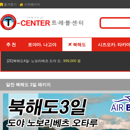
즐겨찾기
시작페이지
추 천
토야마. 나고야
북해도
시즈오카. 타카
[ZE]북해도4일- 노보리베츠 도야 오..
999,000 원
알찬 북해도 3일 패키지