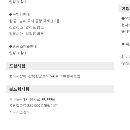
일정표 참조
여행
◆국제선안내
◆유
항 공 : 김해 국제 공항 국제선 1층
현지
집결장소 : 일정표 참조
습니다
집결시간 : 일정표 참조
◆ 
◆항공스케쥴안내
일정표 참조
취소
(평일
포함사항
현지지상비, 왕복항공료&TAX, 해외여행자보험
불포함사항
가이드&기사 봉사료 30,000원
유류할증료 225,600원(6월기준)
기타개인경비