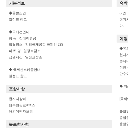
기본정보
숙박
◆출발조건
(2인
일정표 참고
현지
다.
◆국제선안내
항 공 : 진에어항공
여행
집결장소 : 김해국제공항 국제선 2층
◆유
피 켓 명 : 일정표참조
현지사
집결시간 : 일정표참조
습니다
여권 
◆ 국제선스케쥴안내
단수여
일정표 참고
◆ 
포함사항
현지지상비
[국외
왕복항공료&택스
해외여행자보험
출발일
출발일
불포함사항
출발일