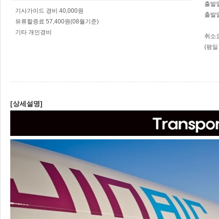
출발일
기사가이드 경비 40,000원
출발일
유류할증료 57,400원(08월기준)
기타 개인경비
취소
(평일
[상세설명]