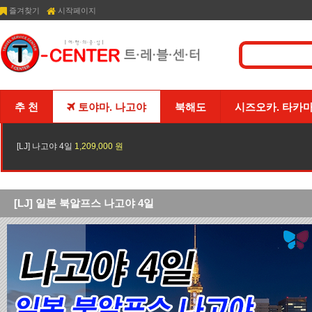
즐겨찾기
시작페이지
추 천
토야마. 나고야
북해도
시즈오카. 타카
[LJ] 나고야 4일
1,209,000 원
[LJ] 일본 북알프스 나고야 4일