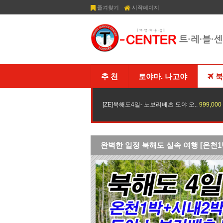
즐겨찾기
시작페이지
추 천
토야마. 나고야
북
[ZE]북해도4일- 노보리베츠 도야 오..
999,000
완벽한 일정 북해도 실속 여행 [온천1