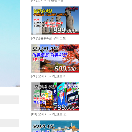
[ZE]오키나와 관광 3일
[ZE]남큐슈4일-구마모토 ..
[ZE] 오사카,나라,교토 3..
[BX] 오사카,나라,교토,고..