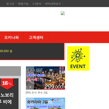
로그인
회원가입
1:1문의
예약내역보기
오키나와
고객센터
99,000 원
16
%
[BX] 초석 큐슈 2일
- 노보리
루 비에