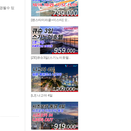
경될수 있
[팬스타미라클+이스타] 오..
[ZE]큐슈3일(스기노이호텔..
[LJ] 나고야 4일