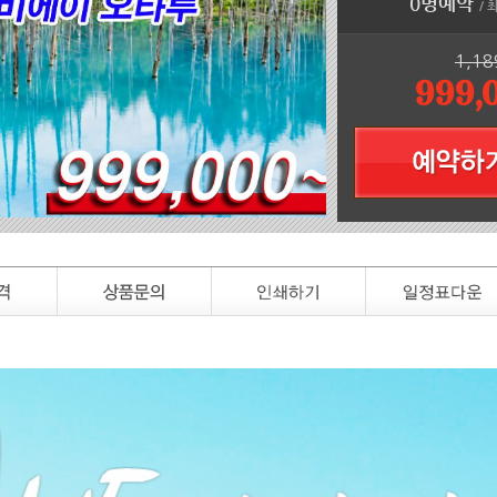
0명예약
/ 
1,18
999,