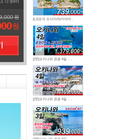
최소 10 명부터
9,000 원
[LJ]조석 오사카/와카야마..
000
원
[ZE]오키나와 관광 4일 - ..
[ZE]오키나와 관광 4일 - ..