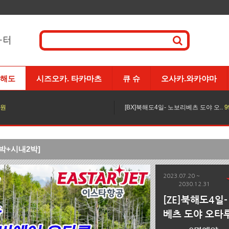
해도
시즈오카. 타카마츠
큐 슈
오사카.와카야마
 원
[BX]북해도4일- 노보리베츠 도야 오..
9
박+시내2박]
2023.07.20 ~
2030.12.31
[ZE]북해도4일
베츠 도야 오타
이