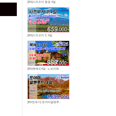
[BX]시즈오카 동경 4일
[BX]시즈오카 3, 4일
[BX]북해도4일- 노보리베..
[BX전세기] 토야마알펜루..