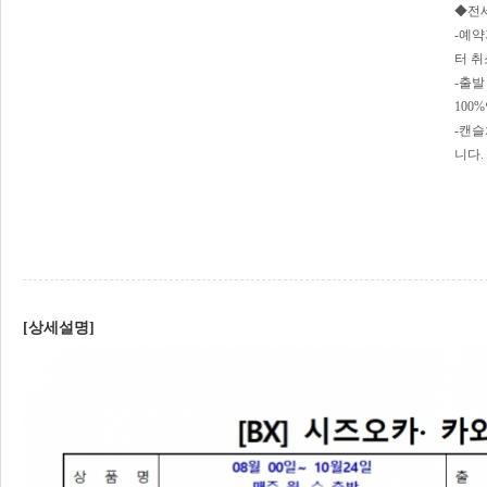
◆전세
-예약
터 취
-출발
100
-캔슬
니다.
[상세설명]