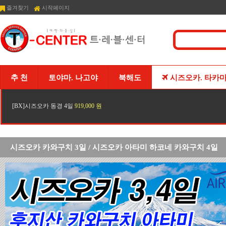
즐겨찾기
시작페이지
추 천
토야마. 나고야
북해도
시즈오카. 타카
[BX]시즈오카 동경 4일
919,000 원
시즈오카 카와구치 3일 / 시즈오카 아타미 하코네 카와구치 4일