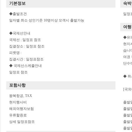
기본정보
숙박
◆출발조건
일정
일자별 최소 성인기준 10명이상 모객시 출발가능
여행
◆국제선안내
◆유
국제선 : 일정표 참조
현지
집결장소 : 일정표 참조
습니다
피켓명 :
여권 
집결시간 : 일정표참조
단수여
◆ 국제선스케쥴안내
일정표 참조
◆ 
포함사항
[국외
왕복항공, TAX
현지행사비
출발일
해외여행자보험
출발일
유류할증료
출발일
상세 일정표참조
출발일
출발일