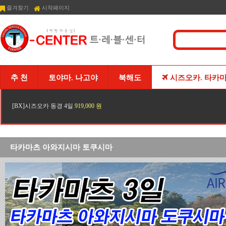
즐겨찾기
시작페이지
추 천
토야마. 나고야
북해도
시즈오카. 타카
[BX]시즈오카 동경 4일
919,000 원
타카마츠 아와지시마 토쿠시마