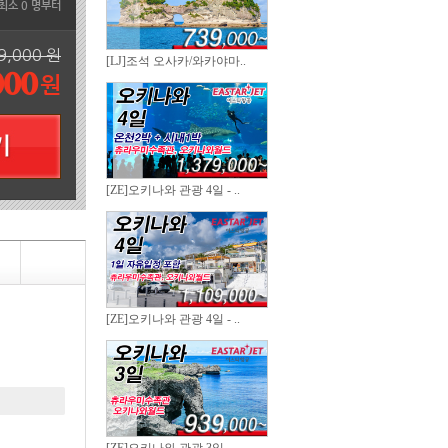
 최소 0 명부터
9,000 원
[LJ]조석 오사카/와카야마..
000
원
[ZE]오키나와 관광 4일 - ..
[ZE]오키나와 관광 4일 - ..