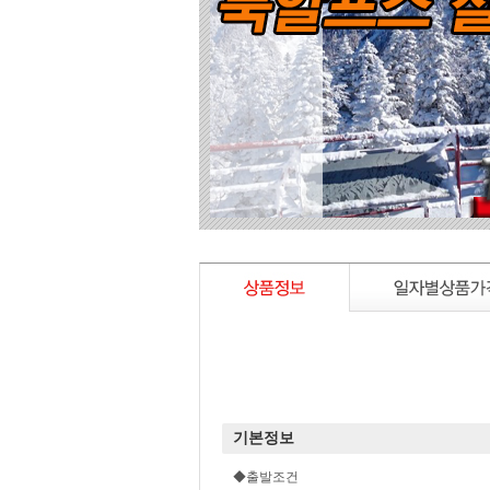
기본정보
◆출발조건