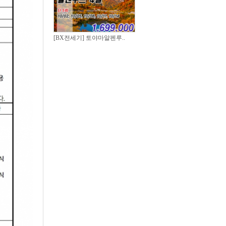
[BX전세기] 토야마알펜루..