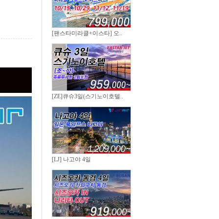
[팬스타미라클+이스타] 오..
[ZE]큐슈3일(스기노이호텔..
[LJ] 나고야 4일