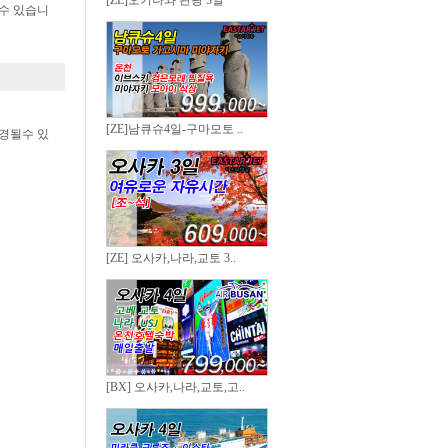
[ZE]오키나와 관광 3일
수 있습니
[ZE]남큐슈4일-구마모토 ..
경될수 있
[ZE] 오사카,나라,교토 3..
[BX] 오사카,나라,교토,고..