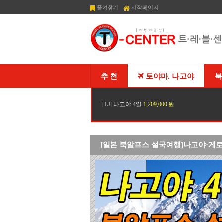
즐겨찾기
시작페이지
추 천
토야마. 나고야
북
[LJ] 나고야 4일
1,209,000 원
[일본 북알프스 설국여행]나고야·게로