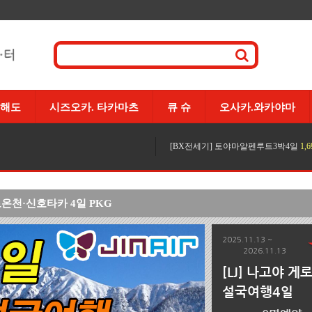
해도
시즈오카. 타카마츠
큐 슈
오사카.와카야마
[BX전세기] 토야마알펜루트3박4일
1,
온천·신호타카 4일 PKG
2025.11.13 ~
2026.11.13
[LJ] 나고야 게
설국여행4일