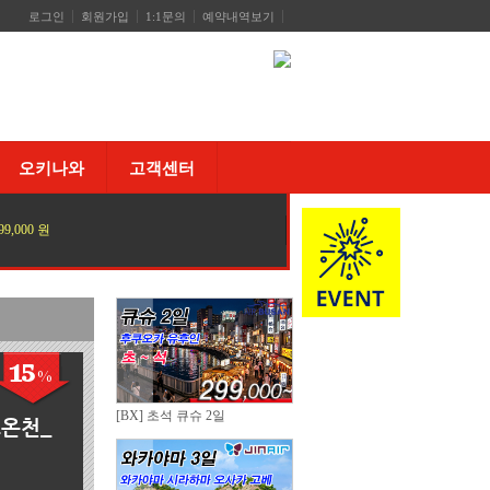
로그인
회원가입
1:1문의
예약내역보기
오키나와
고객센터
699,000 원
15
%
[BX] 초석 큐슈 2일
로온천_