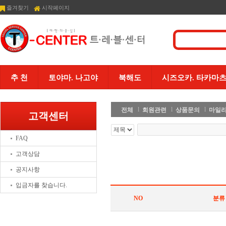
즐겨찾기
시작페이지
추 천
토야마. 나고야
북해도
시즈오카. 타카마
l
l
l
전체
회원관련
상품문의
마일
고객센터
FAQ
고객상담
공지사항
입금자를 찾습니다.
NO
분류